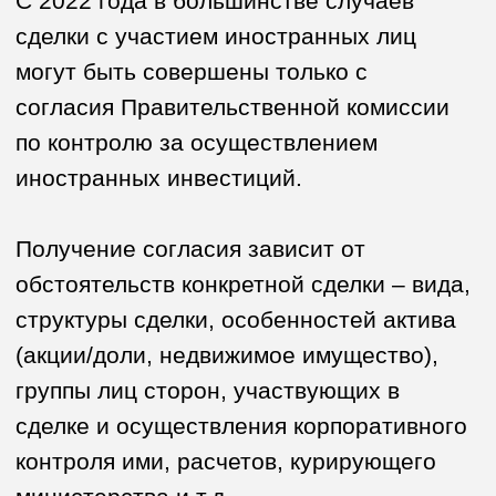
Получение согласия зависит от
обстоятельств конкретной сделки – вида,
структуры сделки, особенностей актива
(акции/доли, недвижимое имущество),
группы лиц сторон, участвующих в
сделке и осуществления корпоративного
контроля ими, расчетов, курирующего
министерства и т.д.
С 2023 года мы постоянно работаем по
поручениям доверителей и имеем опыт
сопровождения сделок с участием
иностранных лиц почти во всех
федеральных органах исполнительной
власти с учетом всех
запротоколированных изменений
согласительных процедур. На текущий
момент ВСЕ наши доверители получили
согласия на сделки (акции, доли,