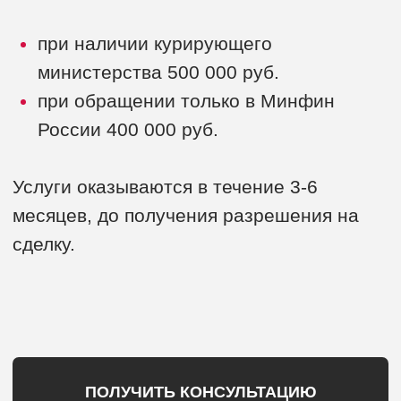
Услуги и цены
Сертификаты
Отзывы
Судебная практика
Команда
Контакты
Политика конфиденциальности
ОГРН: 5087746203826
ИНН: 7707676580
Правовая информация
Юридическая компания «РЭМ-Консалтинг»
Copyright © 1999 — 2024.
При любом использовании материалов сайта,
ссылка на источник обязательна. «РЭМ-Консалтинг»
® — зарегистрированный товарный знак № 438946
в соответствии с законодательством Российской
Федерации.
Для лиц старше 16 лет.