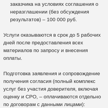
РЭМ
КОНСАЛТИНГ
+7 (495) 921 22 43
info@rem-consult.ru
Пн-Пт: 09:30 - 18:30
Москва, Тетеринский переулок д.12
стр.2 (м.Таганская)
Яндекс Карты
рейтинг 4.8